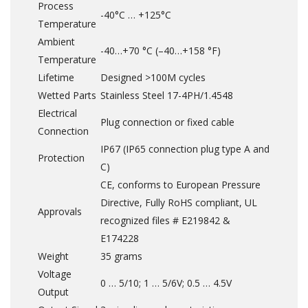
Process
-40°C … +125°C
Temperature
Ambient
-40…+70 °C (–40…+158 °F)
Temperature
Lifetime
Designed >100M cycles
Wetted Parts
Stainless Steel 17-4PH/1.4548
Electrical
Plug connection or fixed cable
Connection
IP67 (IP65 connection plug type A and
Protection
C)
CE, conforms to European Pressure
Directive, Fully RoHS compliant, UL
Approvals
recognized files # E219842 &
E174228
Weight
35 grams
Voltage
0 … 5/10; 1 … 5/6V; 0.5 … 4.5V
Output