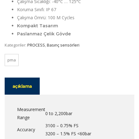
Çalışma Sıcaklığı: -40°C … 125°C
Koruma Sınıfı: IP 67
Çalışma Ömrü: 100 M Cycles
Kompakt Tasarım
Paslanmaz Çelik Gövde
Kategoriler:
PROCESS
,
Basınç sensörleri
pma
açıklama
Measurement
0 to 2,200bar
Range
3100 – 0.75% FS
Accuracy
3200 – 1.5% FS <60bar