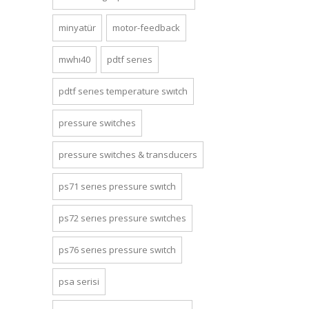
minyatür
motor-feedback
mwhi40
pdtf series
pdtf series temperature switch
pressure switches
pressure switches & transducers
ps71 series pressure switch
ps72 series pressure switches
ps76 series pressure switch
psa seri̇si̇