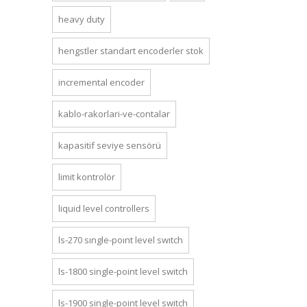
heavy duty
hengstler standart encoderler stok
incremental encoder
kablo-rakorlari-ve-contalar
kapasitif seviye sensörü
limit kontrolör
liquid level controllers
ls-270 single-point level switch
ls-1800 si̇ngle-poi̇nt level swi̇tch
ls-1900 si̇ngle-poi̇nt level swi̇tch