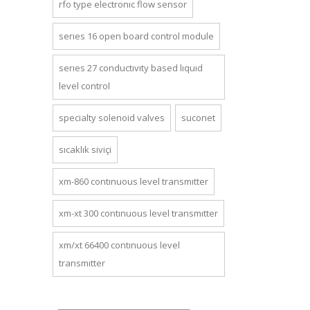
rfo type electronic flow sensor
series 16 open board control module
series 27 conductivity based liquid
level control
specialty solenoid valves
suconet
sıcaklık siviçi
xm-860 continuous level transmitter
xm-xt 300 continuous level transmitter
xm/xt 66400 continuous level
transmitter