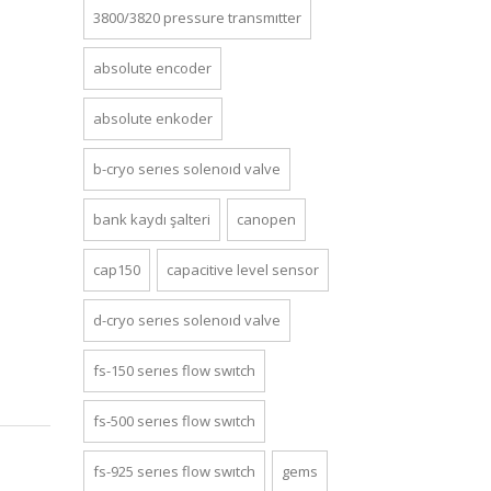
3800/3820 pressure transmitter
absolute encoder
absolute enkoder
b-cryo series solenoid valve
bank kaydı şalteri
canopen
cap150
capacitive level sensor
d-cryo series solenoid valve
fs-150 series flow switch
fs-500 series flow switch
fs-925 series flow switch
gems