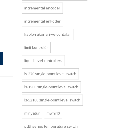
incremental encoder
incremental enkoder
kablo-rakorlari-ve-contalar
limit kontrolör
liquid level controllers
ls-270 single-point level switch
ls-1900 si̇ngle-poi̇nt level swi̇tch
ls-52100 si̇ngle-poi̇nt level swi̇tch
minyatür
mwhi40
pdtf series temperature switch