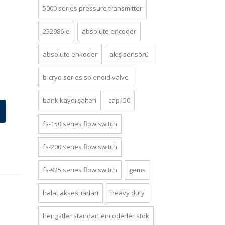
5000 series pressure transmi̇tter
252986-e
absolute encoder
absolute enkoder
akış sensörü
b-cryo series solenoid valve
bank kaydı şalteri
cap150
fs-150 series flow switch
fs-200 series flow switch
fs-925 series flow switch
gems
halat aksesuarlari
heavy duty
hengstler standart encoderler stok