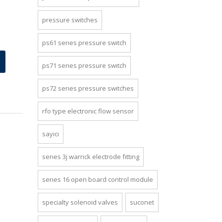
pressure switches
ps61 series pressure switch
ps71 series pressure switch
ps72 series pressure switches
rfo type electronic flow sensor
sayıcı
series 3j warrick electrode fitting
series 16 open board control module
specialty solenoid valves
suconet