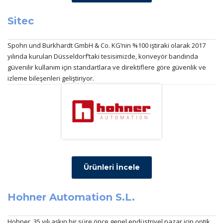
Sitec
Spohn und Burkhardt GmbH & Co. KG’nin %100 iştiraki olarak 2017
yılında kurulan Düsseldorf’taki tesisimizde, konveyör bandında
güvenilir kullanım için standartlara ve direktiflere göre güvenlik ve
izleme bileşenleri geliştiriyor.
Ürünleri İncele
Hohner Automation S.L.
Hohner, 35 yılı aşkın bir süre önce genel endüstriyel pazar için optik