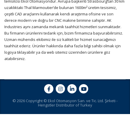
temsilcisi Ekol Otomasyondur. Avrupa başkenti Strasbourg’tan 30 km
uzaklıktaki Thal Marmoutier’de bulunan 1600m² üretim tesisimiz,
çeşitli CAD araçlarını kullanarak kendi araştırma ofisine ve son
derece modern ve doğru bir CNC makine birimine sahiptir. AK
Industries aynı zamanda mekanik taahhüt hizmetleri sunmaktadır.
Bu firmanın ürünlerini tedarik için, bizim firmamıza başvurabilirsiniz.
Uzman mühendis ekibimiz ile siz kaliteli bir hizmet sunacağımızı
taahhüt ederiz. Ürünler hakkında daha fazla bilgi sahibi olmak için
logoya tıklayabilir ya da web sitemiz üzerinden ürünlere göz
atabilirsiniz.
© 2026 Copyright © Ekol Otomasyon San. ve Tic. Ltd. Şirketi -
Hengstler Distributor of Turkey