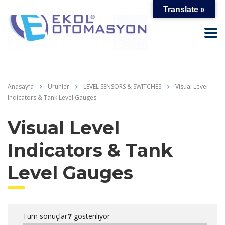
Translate »
Anasayfa
Ürünler
LEVEL SENSORS & SWITCHES
Visual Level
Indicators & Tank Level Gauges
Visual Level
Indicators & Tank
Level Gauges
Tüm sonuçlar
gösteriliyor
7