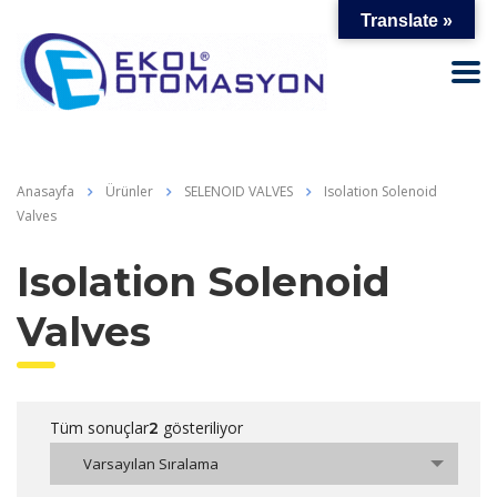
Translate »
Anasayfa
Ürünler
SELENOID VALVES
Isolation Solenoid
Valves
Isolation Solenoid
Valves
Tüm sonuçlar
gösteriliyor
2
Varsayılan Sıralama