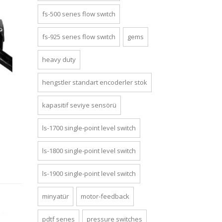
fs-500 series flow switch
fs-925 series flow switch
gems
heavy duty
hengstler standart encoderler stok
kapasitif seviye sensörü
ls-1700 si̇ngle-poi̇nt level swi̇tch
ls-1800 si̇ngle-poi̇nt level swi̇tch
ls-1900 si̇ngle-poi̇nt level swi̇tch
minyatür
motor-feedback
pdtf series
pressure switches