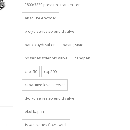
3800/3820 pressure transmitter
absolute enkoder
b-cryo series solenoid valve
bank kaydı şalteri
basınç siviçi
bs series solenoid valve
canopen
cap150
cap200
capacitive level sensor
d-cryo series solenoid valve
ekol kaplin
fs-400 series flow switch