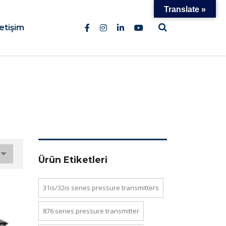
Translate »
letişim
Ürün Etiketleri
31is/32is series pressure transmi̇tters
876 series pressure transmi̇tter