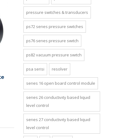
pressure switches & transducers
ps72 series pressure switches
ps76 series pressure switch
ps82 vacuum pressure switch
psa seri̇si̇
resolver
te
series 16 open board control module
series 26 conductivity based liquid
level control
series 27 conductivity based liquid
level control