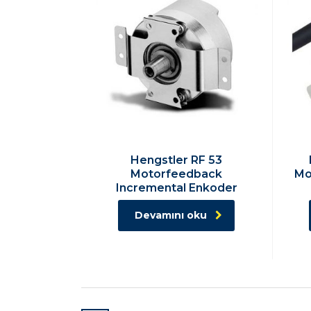
Hengstler RF 53
Motorfeedback
Mo
Incremental Enkoder
Devamını oku