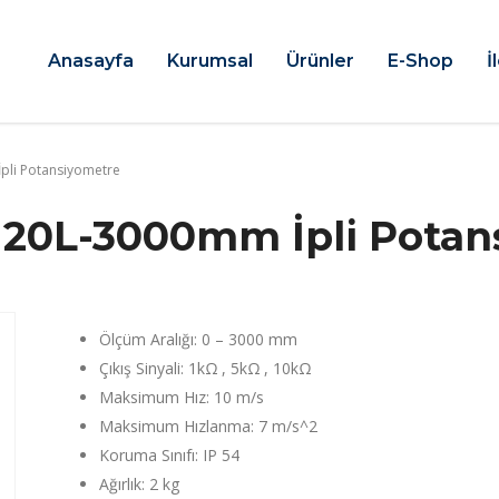
Anasayfa
Kurumsal
Ürünler
E-Shop
İ
pli Potansiyometre
120L-3000mm İpli Potan
Ölçüm Aralığı: 0 – 3000 mm
Çıkış Sinyali: 1kΩ , 5kΩ , 10kΩ
Maksimum Hız: 10 m/s
Maksimum Hızlanma: 7 m/s^2
Koruma Sınıfı: IP 54
Ağırlık: 2 kg