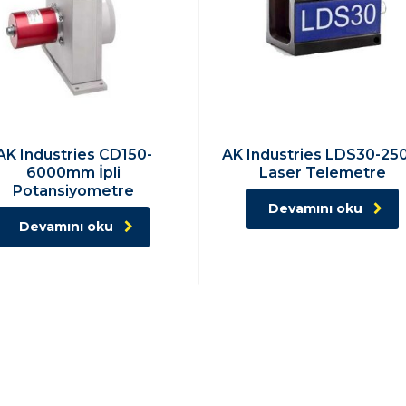
AK Industries CD150-
AK Industries LDS30-2
6000mm İpli
Laser Telemetre
Potansiyometre
Devamını oku
Devamını oku