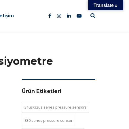
Translate »
letişim
siyometre
Ürün Etiketleri
31us/32us series pressure sensors
830 series pressure sensor