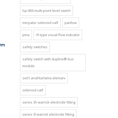
lsp-800 multi-point level switch
mi̇nyatür selenoi̇d valf
partlow
pma
rfi type visual flow indicator
50m
safety switches
safety switch with dupline® bus
module
se01 anahtarlama elemani
selenoid valf
series 3h warrick electrode fitting
series 3l warrick electrode fitting