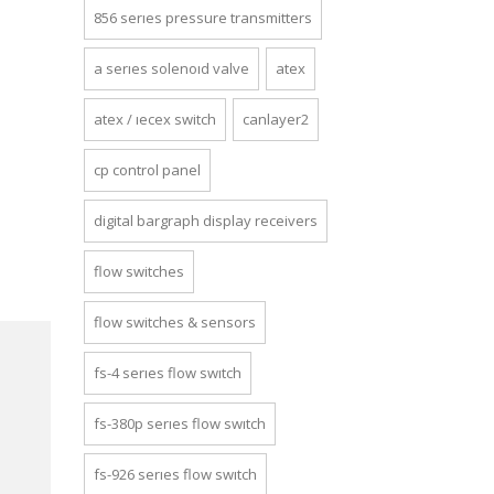
856 series pressure transmi̇tters
a series solenoid valve
atex
atex / iecex switch
canlayer2
cp control panel
digital bargraph display receivers
flow switches
flow switches & sensors
fs-4 series flow switch
fs-380p series flow switch
fs-926 series flow switch