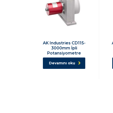
AK Industries CD115-
3000mm İpli
Potansiyometre
Devamını oku