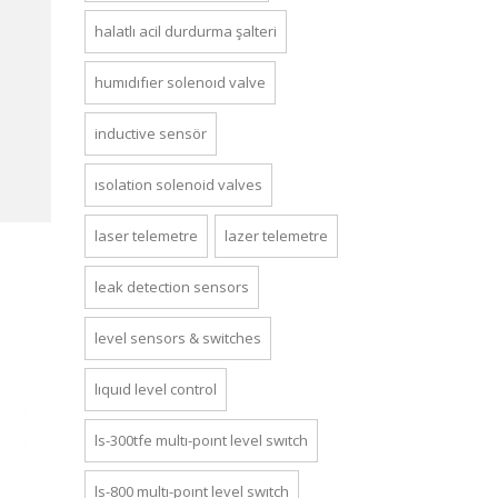
halatlı acil durdurma şalteri
humidifier solenoid valve
inductive sensör
isolation solenoid valves
laser telemetre
lazer telemetre
leak detection sensors
level sensors & switches
liquid level control
ls-300tfe multi-point level switch
ls-800 multi-point level switch