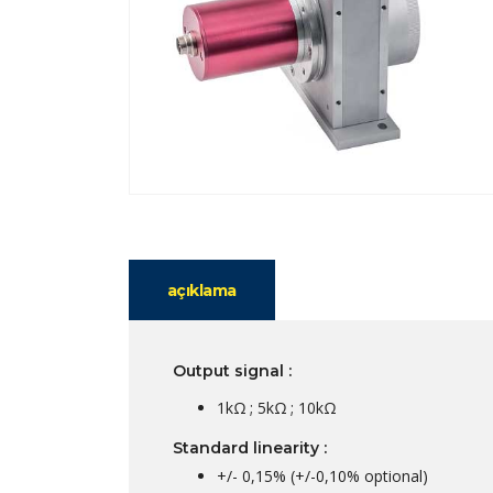
açıklama
Output signal :
1kΩ ; 5kΩ ; 10kΩ
Standard linearity :
+/- 0,15% (+/-0,10% optional)