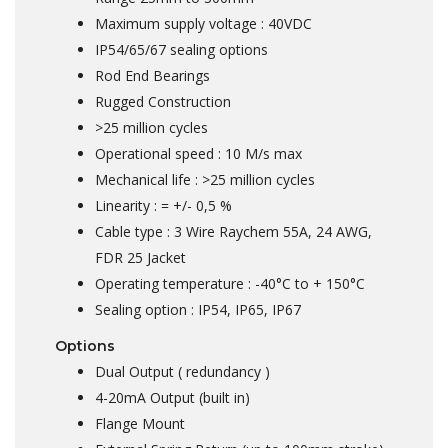
Maximum supply voltage : 40VDC
IP54/65/67 sealing options
Rod End Bearings
Rugged Construction
>25 million cycles
Operational speed : 10 M/s max
Mechanical life : >25 million cycles
Linearity : = +/- 0,5 %
Cable type : 3 Wire Raychem 55A, 24 AWG,
FDR 25 Jacket
Operating temperature : -40°C to + 150°C
Sealing option : IP54, IP65, IP67
Options
Dual Output ( redundancy )
4-20mA Output (built in)
Flange Mount