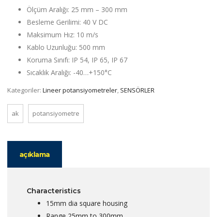
Ölçüm Aralığı: 25 mm – 300 mm
Besleme Gerilimi: 40 V DC
Maksimum Hız: 10 m/s
Kablo Uzunluğu: 500 mm
Koruma Sınıfı: IP 54, IP 65, IP 67
Sıcaklık Aralığı: -40…+150°C
Kategoriler:
Lineer potansiyometreler
,
SENSÖRLER
ak
potansiyometre
açıklama
Characteristics
15mm dia square housing
Range 25mm to 300mm