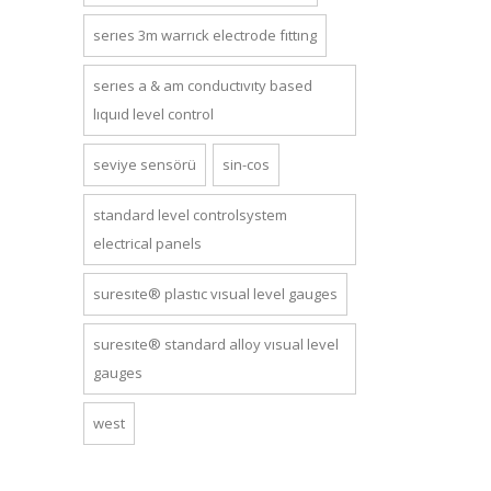
series 3m warrick electrode fitting
series a & am conductivity based
liquid level control
seviye sensörü
sin-cos
standard level controlsystem
electrical panels
suresite® plastic visual level gauges
suresite® standard alloy visual level
gauges
west