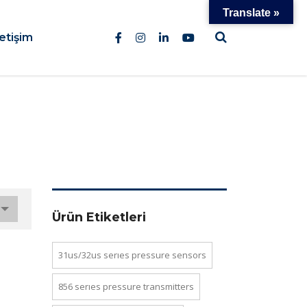
Translate »
letişim
Ürün Etiketleri
31us/32us series pressure sensors
856 series pressure transmi̇tters