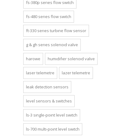
fs-380p series flow switch
fs-480 series flow switch
ft-330 series turbine flow sensor
g & gh series solenoid valve
harowe
humidifier solenoid valve
laser telemetre
lazer telemetre
leak detection sensors
level sensors & switches
ls-3 single-point level switch
ls-700 multi-point level switch