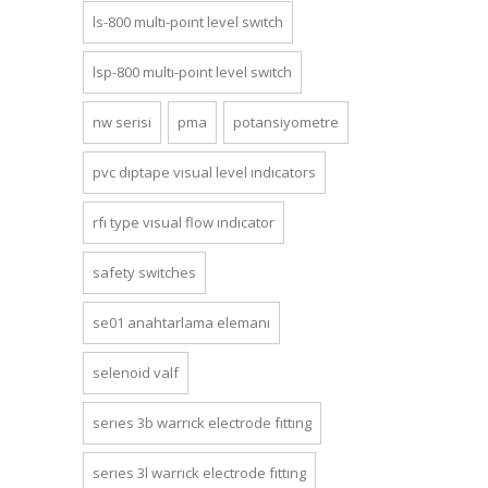
ls-800 multi-point level switch
lsp-800 multi-point level switch
nw seri̇si̇
pma
potansiyometre
pvc diptape visual level indicators
rfi type visual flow indicator
safety switches
se01 anahtarlama elemani
selenoid valf
series 3b warrick electrode fitting
series 3l warrick electrode fitting