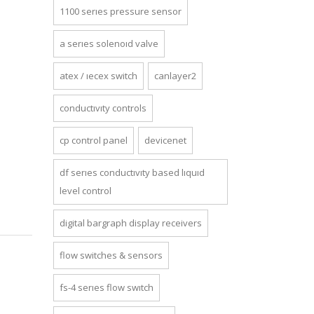
1100 series pressure sensor
a series solenoid valve
atex / iecex switch
canlayer2
conductivity controls
cp control panel
devicenet
df series conductivity based liquid
level control
digital bargraph display receivers
flow switches & sensors
fs-4 series flow switch