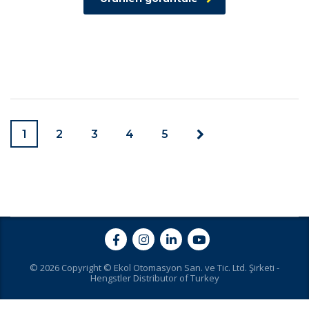
1
2
3
4
5
© 2026 Copyright © Ekol Otomasyon San. ve Tic. Ltd. Şirketi -
Hengstler Distributor of Turkey