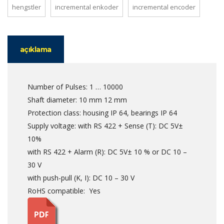
hengstler
incremental enkoder
incremental encoder
açıklama
Number of Pulses: 1 … 10000
Shaft diameter: 10 mm 12 mm
Protection class: housing IP 64, bearings IP 64
Supply voltage: with RS 422 + Sense (T): DC 5V±
10%
with RS 422 + Alarm (R): DC 5V± 10 % or DC 10 –
30 V
with push-pull (K, I): DC 10 – 30 V
RoHS compatible: Yes